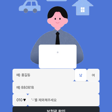
남
여
보험료 확인