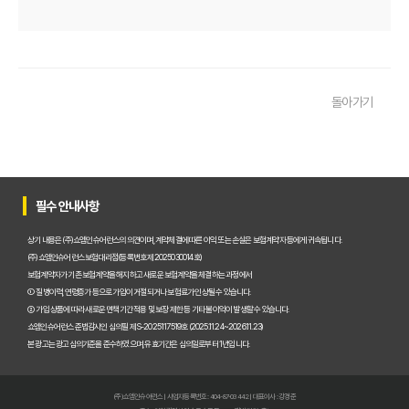
치아보험 면책기간, 숨겨진 함정 피하는 3가지 황금률!
치아보험 임플란트, 늦기 전에! 2024년 마지막 가입 기회, 최대 혜택 놓치지 마세요!
2025년 치과 치료비 걱정 끝! 실속 보장 치아보험 가이드: 숨은 꿀팁 대방출
돌아가기
치아보험료 반토막 비법! 정부 지원금 몰라서 손해 봤다면?
2025년 치아보험 현명하게 고르는 법: 비교사이트 활용 꿀팁 대방출!
2025년, 치아보험 다이렉트 똑똑하게 고르는 법: 숨겨진 꿀팁 대방출!
필수 안내사항
2025년 우리 아이 치아 지킴이! 어린이치아보험 똑똑하게 고르는 법: 핵심 비교분석
상기 내용은 (주)쇼엠인슈어런스의 의견이며, 계약체결에 따른 이익 또는 손실은 보험계약자 등에게 귀속됩니다.
진단형 치아보험 가입 전 필독! 충치, 잇몸 질환 보장부터 보험료 절약 꿀팁까지!
(주)쇼엠인슈어런스 보험대리점(등록번호 제2025030014호)
보험계약자가 기존 보험계약을 해지하고 새로운 보험계약을 체결하는 과정에서
① 질병이력, 연령증가 등으로 가입이 거절되거나 보험료가 인상될 수 있습니다.
치아보험 가입 조건, 2024년 놓치면 후회할 꿀팁 대방출!
② 가입 상품에 따라 새로운 면책기간 적용 및 보장 제한 등 기타 불이익이 발생할 수 있습니다.
쇼엠인슈어런스 준법감시인 심의필 제S-2025117519호 (2025.11.24~2026.11.23)
2024년 가장 핫한 치아보험 추천! 임플란트, 크라운 보장 꼼꼼 비교 분석
본 광고는 광고심의기준을 준수하였으며, 유효기간은 심의일로부터 1년입니다.
치아보험 면책기간, 답답한 속 시원하게 뚫어줄 꿀팁 대방출!
(주)쇼엠인슈어런스 | 사업자등록번호 : 404-87-03442 | 대표이사 : 강경준
치아보험 임플란트, 2025년 보장 비교분석! 지금 가입해야 이득인 이유