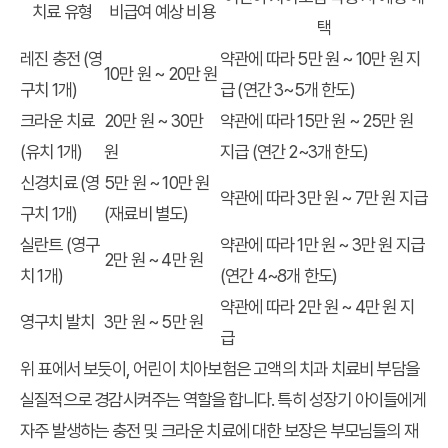
치료 유형
비급여 예상 비용
택
레진 충전 (영
약관에 따라 5만 원 ~ 10만 원 지
10만 원 ~ 20만 원
구치 1개)
급 (연간 3~5개 한도)
크라운 치료
20만 원 ~ 30만
약관에 따라 15만 원 ~ 25만 원
(유치 1개)
원
지급 (연간 2~3개 한도)
신경치료 (영
5만 원 ~ 10만 원
약관에 따라 3만 원 ~ 7만 원 지급
구치 1개)
(재료비 별도)
실란트 (영구
약관에 따라 1만 원 ~ 3만 원 지급
2만 원 ~ 4만 원
치 1개)
(연간 4~8개 한도)
약관에 따라 2만 원 ~ 4만 원 지
영구치 발치
3만 원 ~ 5만 원
급
위 표에서 보듯이, 어린이 치아보험은 고액의 치과 치료비 부담을
실질적으로 경감시켜주는 역할을 합니다. 특히 성장기 아이들에게
자주 발생하는 충전 및 크라운 치료에 대한 보장은 부모님들의 재