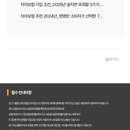
치아보험 가입 조건, 2025년 놓치면 후회할 3가지 핵심 변화!
치아보험 추천 2024년, 현명한 소비자가 선택한 TOP3 비교분석! 지금 가입하면 평생 혜택!
치아보험 면책기간, 숨겨진 함정 피하는 3가지 황금률!
치아보험 임플란트, 늦기 전에! 2024년 마지막 가입 기회, 최대 혜택 놓치지 마세요!
2025년 치과 치료비 걱정 끝! 실속 보장 치아보험 가이드: 숨은 꿀팁 대방출
돌아가기
치아보험료 반토막 비법! 정부 지원금 몰라서 손해 봤다면?
2025년 치아보험 현명하게 고르는 법: 비교사이트 활용 꿀팁 대방출!
2025년, 치아보험 다이렉트 똑똑하게 고르는 법: 숨겨진 꿀팁 대방출!
필수 안내사항
2025년 우리 아이 치아 지킴이! 어린이치아보험 똑똑하게 고르는 법: 핵심 비교분석
상기 내용은 (주)쇼엠인슈어런스의 의견이며, 계약체결에 따른 이익 또는 손실은 보험계약자 등에게 귀속됩니다.
진단형 치아보험 가입 전 필독! 충치, 잇몸 질환 보장부터 보험료 절약 꿀팁까지!
(주)쇼엠인슈어런스 보험대리점(등록번호 제2025030014호)
보험계약자가 기존 보험계약을 해지하고 새로운 보험계약을 체결하는 과정에서
① 질병이력, 연령증가 등으로 가입이 거절되거나 보험료가 인상될 수 있습니다.
치아보험 가입 조건, 2024년 놓치면 후회할 꿀팁 대방출!
② 가입 상품에 따라 새로운 면책기간 적용 및 보장 제한 등 기타 불이익이 발생할 수 있습니다.