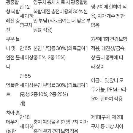
광중합
영구치 충치 치료 시 광중합형
만 12
영구치에 한하여 적
형 복합
복합레진 충전비용의 30% 본
세 이하
용, 치아 개수 제한
레진 충
인 부담 (의료급여는 더 낮은 부
영구치
없음
전
담률 적용)
부분 틀
7년에 1회 건강보험
니 및
만 65
본인 부담률 30% (의료급여 1
적용, 레진상/금속
완전 틀
세 이상
종 5%, 2종 15%)
상 틀니 종류에 따
니
라 상이
만 65
어금니 및 앞니 모
임플란
세 이상
본인 부담률 30% (의료급여 1
두 가능, PFM 크라
트
(평생 2
종 10%, 2종 20%)
운에 한하여 적용
개)
치아 홈
만 18
제1대구치, 제2대
메우기
충치 예방을 위한 영구치 치아
세 이하
구치 등 대상 치아
(실란
홈 메우기 건강보험 적용