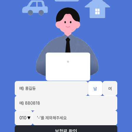
남
여
보험료 확인