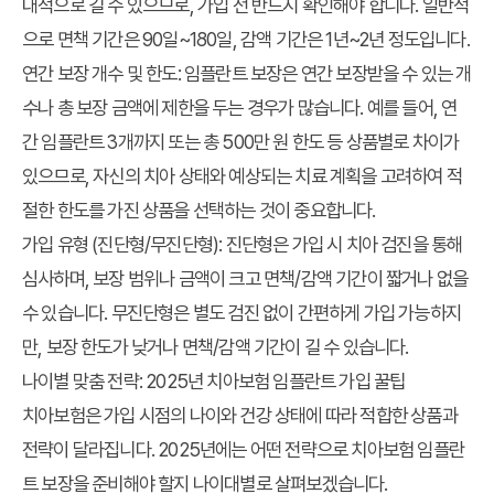
대적으로 길 수 있으므로, 가입 전 반드시 확인해야 합니다. 일반적
으로 면책 기간은 90일~180일, 감액 기간은 1년~2년 정도입니다.
연간 보장 개수 및 한도:
임플란트 보장은 연간 보장받을 수 있는 개
수나 총 보장 금액에 제한을 두는 경우가 많습니다. 예를 들어, 연
간 임플란트 3개까지 또는 총 500만 원 한도 등 상품별로 차이가
있으므로, 자신의 치아 상태와 예상되는 치료 계획을 고려하여 적
절한 한도를 가진 상품을 선택하는 것이 중요합니다.
가입 유형 (진단형/무진단형):
진단형은 가입 시 치아 검진을 통해
심사하며, 보장 범위나 금액이 크고 면책/감액 기간이 짧거나 없을
수 있습니다. 무진단형은 별도 검진 없이 간편하게 가입 가능하지
만, 보장 한도가 낮거나 면책/감액 기간이 길 수 있습니다.
나이별 맞춤 전략: 2025년 치아보험 임플란트 가입 꿀팁
치아보험은 가입 시점의 나이와 건강 상태에 따라 적합한 상품과
전략이 달라집니다. 2025년에는 어떤 전략으로 치아보험 임플란
트 보장을 준비해야 할지 나이대별로 살펴보겠습니다.