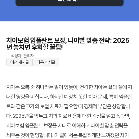
치아보험 임플란트 보장, 나이별 맞춤 전략: 2025
년 놓치면 후회할 꿀팁!
작성자: 관리자
이전 게시글
다음 게시글
치아는 오복 중 하나라는 말이 있듯이, 건강한 치아는 삶의 질에 지
대한 영향을 미칩니다. 하지만 예상치 못한 치아 문제, 특히 임플란
트와 같은 고가의 보철 치료가 필요할 때 경제적 부담은 상당합니
다. 2025년을 앞두고 치과 치료 비용에 대한 걱정을 덜고 싶다면,
치아보험 임플란트 보장을 제대로 이해하고 나이별 맞춤 전략을
세우는 것이 현명합니다. 이 글에서는 복잡하게만 느껴졌던 치아