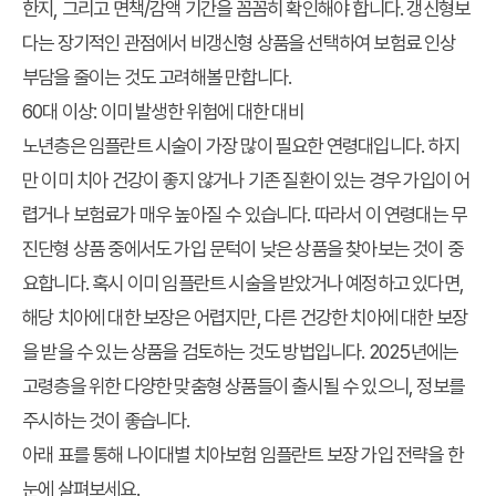
한지, 그리고 면책/감액 기간을 꼼꼼히 확인해야 합니다. 갱신형보
다는 장기적인 관점에서 비갱신형 상품을 선택하여 보험료 인상
부담을 줄이는 것도 고려해볼 만합니다.
60대 이상: 이미 발생한 위험에 대한 대비
노년층은 임플란트 시술이 가장 많이 필요한 연령대입니다. 하지
만 이미 치아 건강이 좋지 않거나 기존 질환이 있는 경우 가입이 어
렵거나 보험료가 매우 높아질 수 있습니다. 따라서 이 연령대는 무
진단형 상품 중에서도 가입 문턱이 낮은 상품을 찾아보는 것이 중
요합니다. 혹시 이미 임플란트 시술을 받았거나 예정하고 있다면,
해당 치아에 대한 보장은 어렵지만, 다른 건강한 치아에 대한 보장
을 받을 수 있는 상품을 검토하는 것도 방법입니다. 2025년에는
고령층을 위한 다양한 맞춤형 상품들이 출시될 수 있으니, 정보를
주시하는 것이 좋습니다.
아래 표를 통해 나이대별 치아보험 임플란트 보장 가입 전략을 한
눈에 살펴보세요.