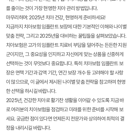
를 줄이는 것이 가장 현명한 치아 관리 방법입니다.
마무리하며: 2025년 치아 건강, 현명하게 준비하세요!
지금까지 치아보험 임플란트 보장에 대한 기본적인 이해와 나이별
맞춤 전략, 그리고 2025년을 대비하는 꿀팁들을 살펴보았습니다.
치아보험은 고가의 임플란트 치료비 부담을 덜어주는 든든한 지원
군이지만, 그 중요성을 인지하고 자신에게 맞는 상품을 신중하게
선택하는 것이 무엇보다 중요합니다. 특히 치아보험 임플란트 보
장은 면책 기간과 감액 기간, 연간 보장 개수 등 고려해야 할 사항
이 많으므로, 이 글에서 제시된 나이별 맞춤 전략을 참고하여 현명
한 선택을 하시길 바랍니다.
2025년, 건강한 치아로 활기찬 생활을 이어갈 수 있도록 지금 바
로 여러분의 치아보험을 점검하고 미래를 위한 준비를 시작해 보
세요. 궁금한 점이 있다면 언제든지 전문가와 상의하여 최적의 결
정을 내리시길 바랍니다.