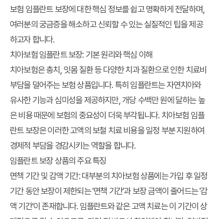
보험 임플란트 보장에 대한 핵심 정보를 쉽고 명확하게 전달하며,
여러분의 궁금증을 해소하고 신뢰할 수 있는 실질적인 팁을 제공
하고자 합니다.
치아보험 임플란트 보장: 기본 원리와 핵심 이해
치아보험은 충치, 잇몸 질환 등 다양한 치과 질환으로 인한 치료비
부담을 덜어주는 보험 상품입니다. 특히 임플란트는 자연치아와
유사한 기능과 심미성을 제공하지만, 개당 수백만 원에 달하는 높
은 비용 때문에 보험의 중요성이 더욱 부각됩니다. 치아보험 임플
란트 보장은 이러한 고액의 보철 치료 비용을 일정 부분 지원하여
경제적 부담을 경감시키는 역할을 합니다.
임플란트 보장 상품의 주요 특징
면책 기간 및 감액 기간:
대부분의 치아보험 상품에는 가입 후 일정
기간 동안 보장이 제한되는 '면책 기간'과 보장 금액이 줄어드는 '감
액 기간'이 존재합니다. 임플란트와 같은 고액 치료는 이 기간이 상