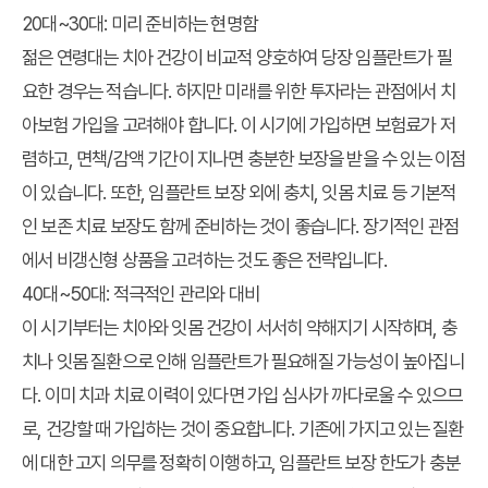
20대~30대: 미리 준비하는 현명함
젊은 연령대는 치아 건강이 비교적 양호하여 당장 임플란트가 필
요한 경우는 적습니다. 하지만 미래를 위한 투자라는 관점에서 치
아보험 가입을 고려해야 합니다. 이 시기에 가입하면 보험료가 저
렴하고, 면책/감액 기간이 지나면 충분한 보장을 받을 수 있는 이점
이 있습니다. 또한, 임플란트 보장 외에 충치, 잇몸 치료 등 기본적
인 보존 치료 보장도 함께 준비하는 것이 좋습니다. 장기적인 관점
에서 비갱신형 상품을 고려하는 것도 좋은 전략입니다.
40대~50대: 적극적인 관리와 대비
이 시기부터는 치아와 잇몸 건강이 서서히 약해지기 시작하며, 충
치나 잇몸 질환으로 인해 임플란트가 필요해질 가능성이 높아집니
다. 이미 치과 치료 이력이 있다면 가입 심사가 까다로울 수 있으므
로, 건강할 때 가입하는 것이 중요합니다. 기존에 가지고 있는 질환
에 대한 고지 의무를 정확히 이행하고, 임플란트 보장 한도가 충분