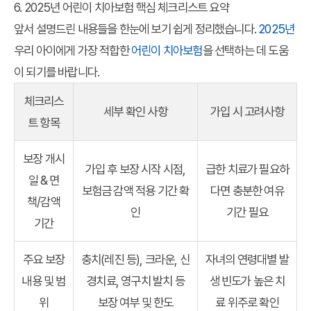
6. 2025년 어린이 치아보험 핵심 체크리스트 요약
앞서 설명드린 내용들을 한눈에 보기 쉽게 정리했습니다.
2025년
우리 아이에게 가장 적합한
어린이 치아보험
을 선택하는 데 도움
이 되기를 바랍니다.
체크리스
세부 확인 사항
가입 시 고려사항
트 항목
보장 개시
가입 후 보장 시작 시점,
급한 치료가 필요하
일 & 면
보험금 감액 적용 기간 확
다면 충분한 여유
책/감액
인
기간 필요
기간
주요 보장
충치(레진 등), 크라운, 신
자녀의 연령대별 발
내용 및 범
경치료, 영구치 발치 등
생 빈도가 높은 치
위
보장 여부 및 한도
료 위주로 확인