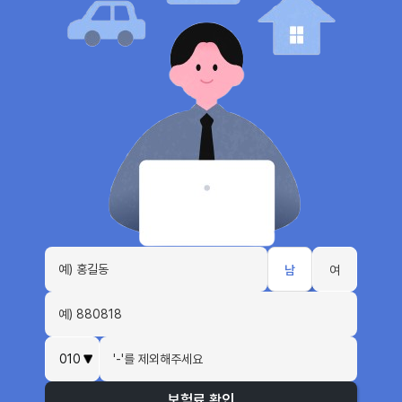
남
여
보험료 확인