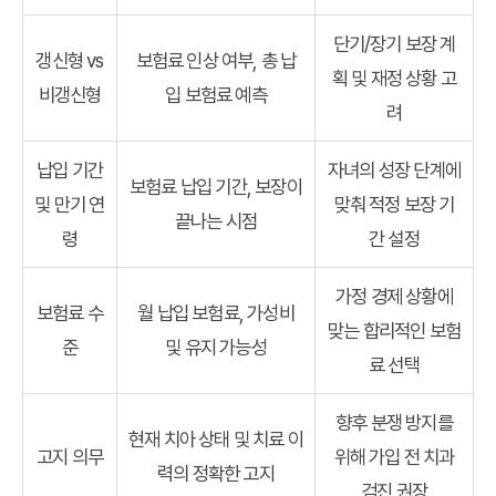
단기/장기 보장 계
갱신형 vs
보험료 인상 여부, 총 납
획 및 재정 상황 고
비갱신형
입 보험료 예측
려
납입 기간
자녀의 성장 단계에
보험료 납입 기간, 보장이
및 만기 연
맞춰 적정 보장 기
끝나는 시점
령
간 설정
가정 경제 상황에
보험료 수
월 납입 보험료, 가성비
맞는 합리적인 보험
준
및 유지 가능성
료 선택
향후 분쟁 방지를
현재 치아 상태 및 치료 이
고지 의무
위해 가입 전 치과
력의 정확한 고지
검진 권장