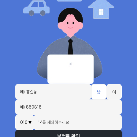
남
여
보험료 확인