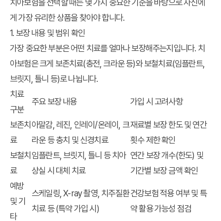
치아보험을 선택할 때는 몇 가지 중요한 기준을 바탕으로 자신에
게 가장 유리한 상품을 찾아야 합니다.
1. 보장 내용 및 범위 확인
가장 중요한 부분은 어떤 치료를 얼마나 보장해주는지입니다. 치
아보험은 크게 보존치료(충전, 크라운 등)와 보철치료(임플란트,
브릿지, 틀니 등)로 나뉩니다.
치료
주요 보장 내용
가입 시 고려사항
구분
보존치
아말감, 레진, 인레이/온레이, 크
재료별 보장 한도 및 연간
료
라운 등 충치 및 신경치료
횟수 제한 확인
보철치
임플란트, 브릿지, 틀니 등 치아
연간 보장 개수(한도) 및
료
상실 시 대체 치료
기간별 보장 금액 확인
예방
스케일링, X-ray 촬영, 치주질환
건강보험 적용 여부 및 특
및 기
치료 등 (특약 가입 시)
약 활용 가능성 점검
타