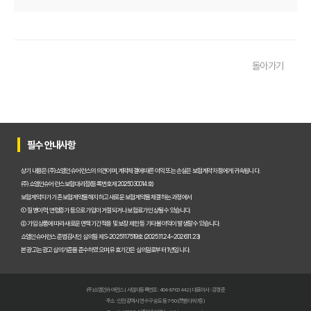
치아보험 임플란트, 늦기 전에! 2024년 마지막 가입 기회, 최대 혜택 놓치지 마세요!
2025년 치과 치료비 걱정 끝! 실속 보장 치아보험 가이드: 숨은 꿀팁 대방출
돌아가기
치아보험료 반토막 비법! 정부 지원금 몰라서 손해 봤다면?
2025년 치아보험 현명하게 고르는 법: 비교사이트 활용 꿀팁 대방출!
2025년, 치아보험 다이렉트 똑똑하게 고르는 법: 숨겨진 꿀팁 대방출!
필수 안내사항
2025년 우리 아이 치아 지킴이! 어린이치아보험 똑똑하게 고르는 법: 핵심 비교분석
상기 내용은 (주)쇼엠인슈어런스의 의견이며, 계약체결에 따른 이익 또는 손실은 보험계약자 등에게 귀속됩니다.
진단형 치아보험 가입 전 필독! 충치, 잇몸 질환 보장부터 보험료 절약 꿀팁까지!
(주)쇼엠인슈어런스 보험대리점(등록번호 제2025030014호)
보험계약자가 기존 보험계약을 해지하고 새로운 보험계약을 체결하는 과정에서
① 질병이력, 연령증가 등으로 가입이 거절되거나 보험료가 인상될 수 있습니다.
치아보험 가입 조건, 2024년 놓치면 후회할 꿀팁 대방출!
② 가입 상품에 따라 새로운 면책기간 적용 및 보장 제한 등 기타 불이익이 발생할 수 있습니다.
쇼엠인슈어런스 준법감시인 심의필 제S-2025117519호 (2025.11.24~2026.11.23)
2024년 가장 핫한 치아보험 추천! 임플란트, 크라운 보장 꼼꼼 비교 분석
본 광고는 광고심의기준을 준수하였으며, 유효기간은 심의일로부터 1년입니다.
치아보험 면책기간, 답답한 속 시원하게 뚫어줄 꿀팁 대방출!
(주)쇼엠인슈어런스 | 사업자등록번호 : 404-87-03442 | 대표이사 : 강경준
치아보험 임플란트, 2025년 보장 비교분석! 지금 가입해야 이득인 이유
주소 : 인천광역시 연수구 송도동 7-50 (갯벌타워 7층)