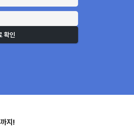
료 확인
팁까지!