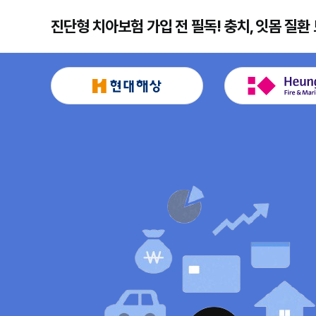
진단형 치아보험 가입 전 필독! 충치, 잇몸 질